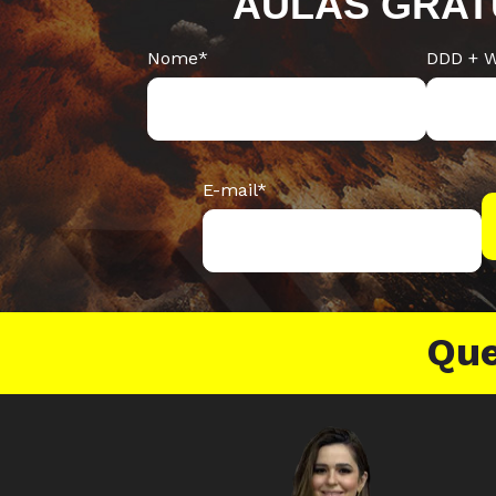
AULAS GRAT
Nome
*
DDD + 
E-mail
*
Que