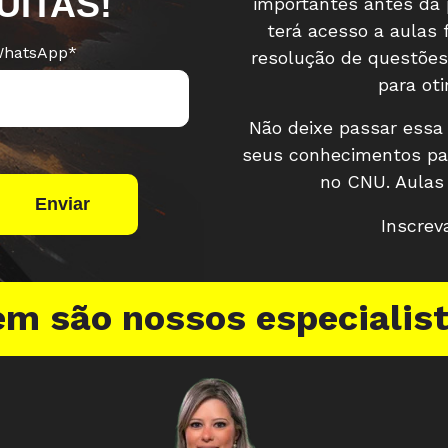
UITAS!
importantes antes da 
terá acesso a aulas
WhatsApp
*
resolução de questões
para ot
Não deixe passar essa 
seus conhecimentos par
no CNU. Aulas 
Inscrev
m são nossos especialis