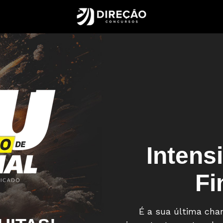
Intens
Fi
É a sua última cha